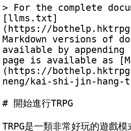
> For the complete docu
[llms.txt]
(https://bothelp.hktrpg
Markdown versions of do
available by appending 
page is available as [M
(https://bothelp.hktrpg
neng/kai-shi-jin-hang-t
# 開始進行TRPG

TRPG是一類非常好玩的遊戲