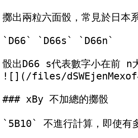
擲出兩粒六面骰，常見於日本系
`D66` `D66s` `D66n`

骰出D66 s代表數字小在前 n大
![](/files/dSWEjenMexof
### xBy 不加總的擲骰

`5B10` 不進行計算，即使