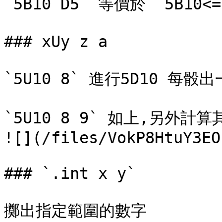
`5B10 D5` 等價於 `5B10<=5
### xUy z a

`5U10 8` 進行5D10 每骰
`5U10 8 9` 如上,另外計
![](/files/VokP8HtuY3EO
### `.int x y`

擲出指定範圍的數字
