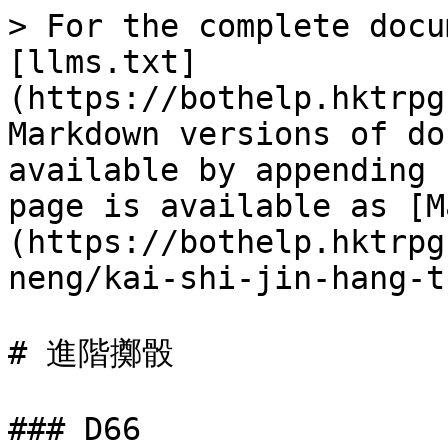
> For the complete docu
[llms.txt]
(https://bothelp.hktrpg
Markdown versions of do
available by appending 
page is available as [M
(https://bothelp.hktrpg
neng/kai-shi-jin-hang-t
# 進階擲骰

### D66
