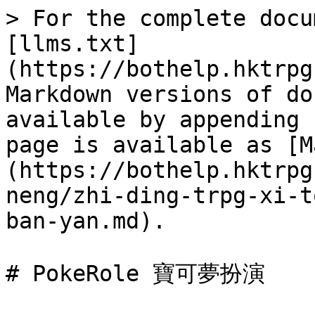
> For the complete docu
[llms.txt]
(https://bothelp.hktrpg
Markdown versions of do
available by appending 
page is available as [M
(https://bothelp.hktrpg
neng/zhi-ding-trpg-xi-t
ban-yan.md).

# PokeRole 寶可夢扮演
