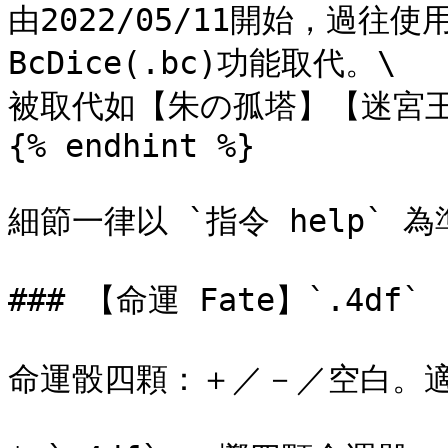
由2022/05/11開始，過往
BcDice(.bc)功能取代。\

被取代如【朱の孤塔】【迷宮王
{% endhint %}

細節一律以 `指令 help` 為準
### 【命運 Fate】`.4df`

命運骰四顆：＋／－／空白。適合 