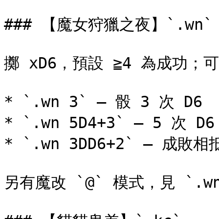
### 【魔女狩獵之夜】`.wn`

擲 xD6，預設 ≧4 為成功；
* `.wn 3` — 骰 3 次 D6

* `.wn 5D4+3` — 5 次 D
* `.wn 3DD6+2` — 成敗相
另有魔改 `@` 模式，見 `.wn 