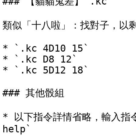
### 【貓貓鬼差】`.kc`

類似「十八啦」：找對子，以剩
* `.kc 4D10 15`

* `.kc D8 12`

* `.kc 5D12 18`

### 其他骰組

* 以下指令詳情省略，輸入指令頭 
help`
