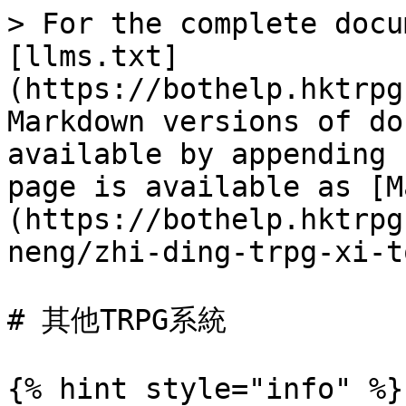
> For the complete docu
[llms.txt]
(https://bothelp.hktrpg
Markdown versions of do
available by appending 
page is available as [M
(https://bothelp.hktrpg
neng/zhi-ding-trpg-xi-t
# 其他TRPG系統

{% hint style="info" %}
